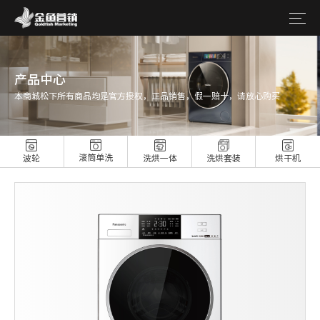
产品中心
本商城松下所有商品均是官方授权，正品销售，假一赔十，请放心购买
滚筒单洗
波轮
洗烘一体
洗烘套装
烘干机