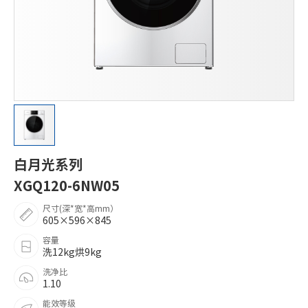
白月光系列
XGQ120-6NW05
尺寸(深*宽*高mm）
605×596×845
容量
洗12kg烘9kg
洗净比
1.10
能效等级