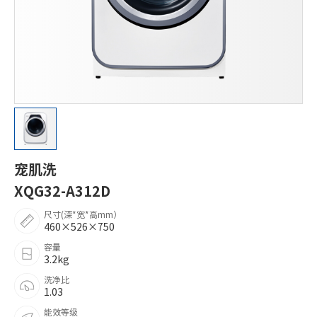
宠肌洗
XQG32-A312D
尺寸(深*宽*高mm）
460×526×750
容量
3.2kg
洗净比
1.03
能效等级