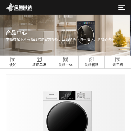
产品中心
本商城松下所有商品均是官方授权，正品销售，假一赔十，请放心购买
滚筒单洗
波轮
洗烘一体
洗烘套装
烘干机