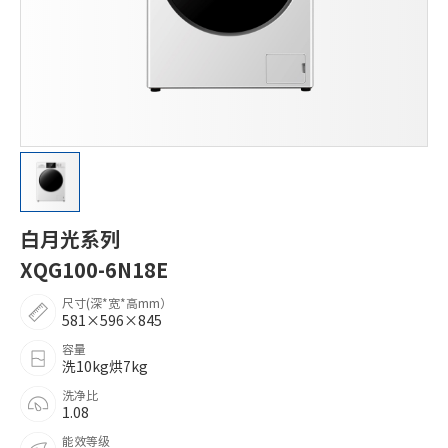
白月光系列
XQG100-6N18E
尺寸(深*宽*高mm）
581×596×845
容量
洗10kg烘7kg
洗净比
1.08
能效等级