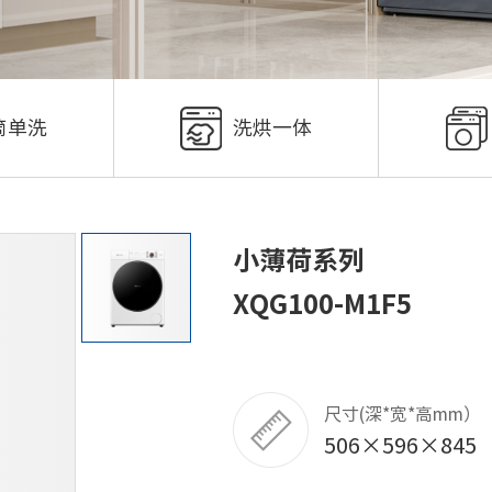
筒单洗
洗烘一体
小薄荷系列
XQG100-M1F5
尺寸(深*宽*高mm）
506×596×845