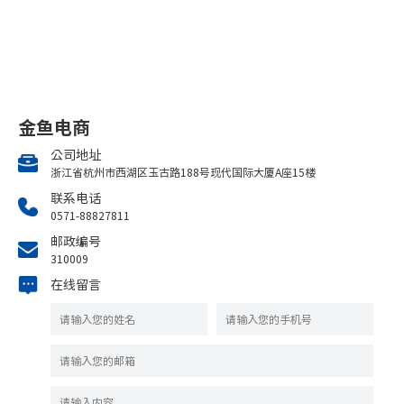
金鱼电商
公司地址
浙江省杭州市西湖区玉古路188号现代国际大厦A座15楼
联系电话
0571-88827811
邮政编号
310009
在线留言