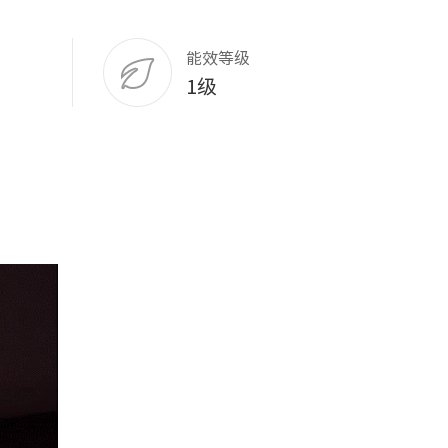
能效等级
1级