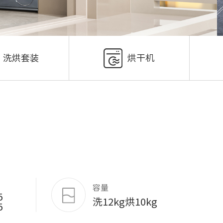
洗烘套装
烘干机
容量
5
洗12kg烘10kg
5