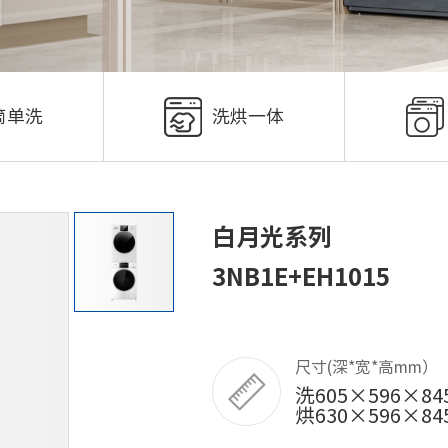
筒单洗
洗烘一体
白月光系列
3NB1E+EH1015
尺寸(深*宽*高mm）
洗605×596×84
烘630×596×84