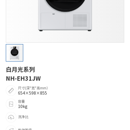
白月光系列
NH-EH31JW
尺寸(深*宽*高mm）
654×598×855
容量
10kg
洗净比
能效等级