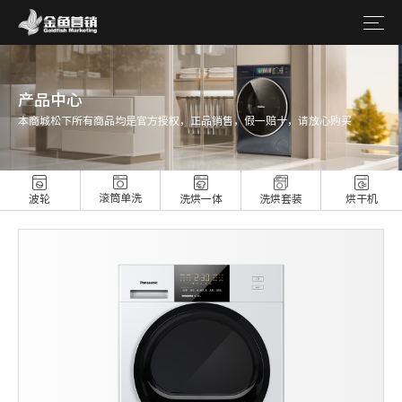
产品中心
本商城松下所有商品均是官方授权，正品销售，假一赔十，请放心购买
滚筒单洗
波轮
洗烘一体
洗烘套装
烘干机